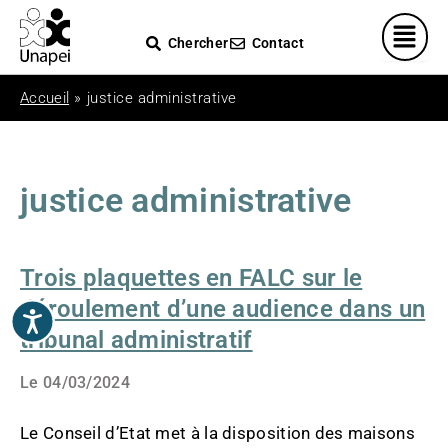
Veuillez
noter
Chercher
Contact
:
Ce
Accueil
»
justice administrative
site
Web
comprend
un
justice administrative
système
d'accessibilité.
TROIS
PLAQUETTES
EN
Trois plaquettes en FALC sur le
FALC
SUR
déroulement d’une audience dans un
Accessibilité
LE
DÉROULEMENT
tribunal administratif
D’UNE
AUDIENCE
Le
04/03/2024
DANS
UN
TRIBUNAL
Le Conseil d’Etat met à la disposition des maisons