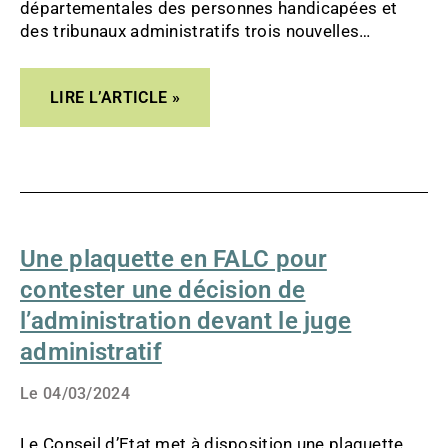
ADMINISTRATIF
départementales des personnes handicapées et
des tribunaux administratifs trois nouvelles
plaquettes pour comprendre le déroulement d’une
audience dans un tribunal administratif.
LIRE L’ARTICLE »
UNE
PLAQUETTE
EN
Une plaquette en FALC pour
FALC
POUR
contester une décision de
CONTESTER
UNE
l’administration devant le juge
DÉCISION
administratif
DE
L’ADMINISTRATION
DEVANT
Le
04/03/2024
LE
JUGE
Le Conseil d’Etat met à disposition une plaquette