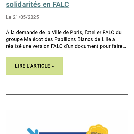
solidarités en FALC
Le
21/05/2025
À la demande de la Ville de Paris, l’atelier FALC du
groupe Malécot des Papillons Blancs de Lille a
réalisé une version FALC d’un document pour faire
connaitre les Espaces parisiens des solidarités
(EPS). Une ressource précieuse pour les personnes
LIRE L’ARTICLE »
en situation de handicap vivant à Paris, qui peuvent
bénéficier d’un accompagnement social dans
chaque arrondissement.
ORGANISMES
DE
FORMATION
:
CANDIDATEZ
POUR
OBTENIR