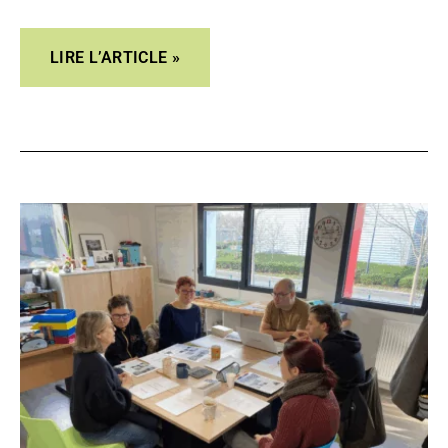
votre offre de formation avec les personnes en
situation de handicap intellectuel ? Vous cherchez à
LIRE L’ARTICLE »
valoriser votre engagement
FACILITER
L’ACCÈS
AUX
SOINS
:
L’ARS
BRETAGNE
S’ENGAGE
!