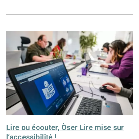
LIRE
OU
ÉCOUTER,
ÒSER
LIRE
MISE
SUR
L’ACCESSIBILITÉ
!
Lire ou écouter, Òser Lire mise sur
l’accessibilité !