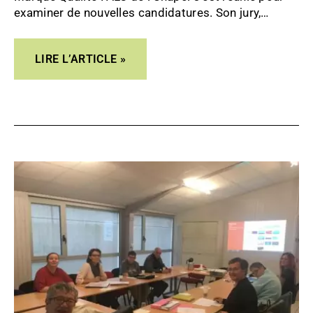
examiner de nouvelles candidatures. Son jury,
composé de plusieurs experts bénévoles et
professionnels, dont deux personnes en situation
LIRE L’ARTICLE »
de handicap intellectuel directement concernées
UN
ACCÈS
AUX
SOINS
FACILITÉ
GRÂCE
À
DES
DOCUMENTS
ACCESSIBLES