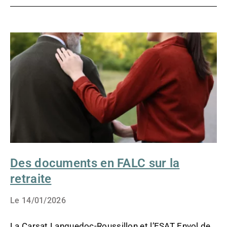
DES
DOCUMENTS
EN
FALC
SUR
LA
RETRAITE
Des documents en FALC sur la
retraite
Le
14/01/2026
La Carsat Languedoc-Roussillon et l’ESAT Envol de