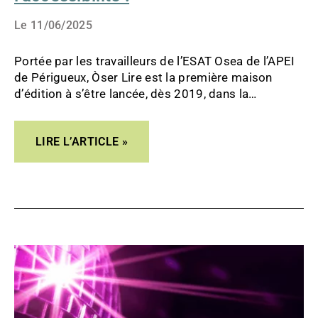
Le
11/06/2025
Portée par les travailleurs de l’ESAT Osea de l’APEI
de Périgueux, Òser Lire est la première maison
d’édition à s’être lancée, dès 2019, dans la
transcription de livres en FALC. Certains d’entre-eux
sont désormais disponibles en « Audio Clair » grâce
LIRE L’ARTICLE »
à un partenariat avec Cortex média.
LE
DISCO
EN
FALC