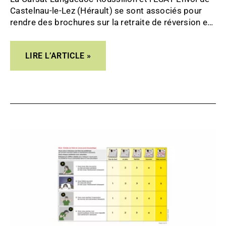
Castelnau-le-Lez (Hérault) se sont associés pour
rendre des brochures sur la retraite de réversion et
sur l’allocation de solidarité aux personnes âgées
(ASPA) accessibles (en FALC).
LIRE L’ARTICLE »
L’ÉCHELLE
D’ÉVALUATION
POST-
TRAUMATIQUE
EN
FALC