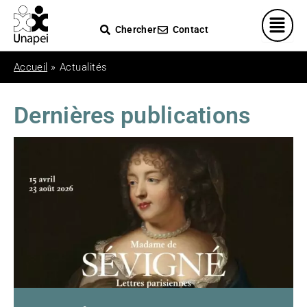
Veuillez
noter
Chercher
Contact
:
Ce
Accueil
»
Actualités
site
Web
comprend
Dernières publications
un
système
d'accessibilité.