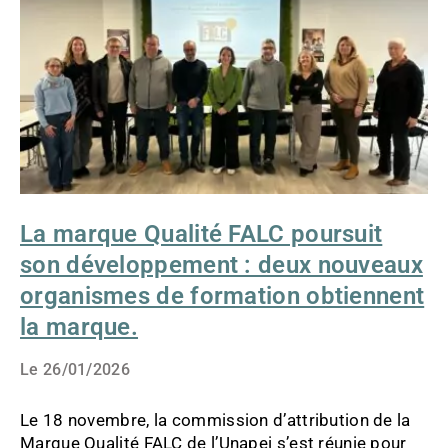
POURSUIT
SON
DÉVELOPPEMENT
:
DEUX
NOUVEAUX
ORGANISMES
DE
FORMATION
OBTIENNENT
LA
MARQUE.
La marque Qualité FALC poursuit
son développement : deux nouveaux
organismes de formation obtiennent
la marque.
Le
26/01/2026
Le 18 novembre, la commission d’attribution de la
Marque Qualité FALC de l’Unapei s’est réunie pour