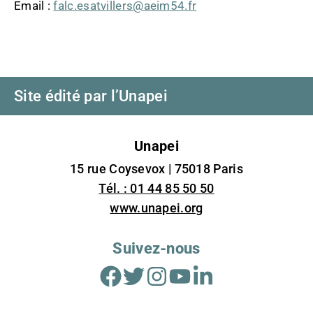
Email :
falc.esatvillers@aeim54.fr
Site édité par l’Unapei
Unapei
15 rue Coysevox | 75018 Paris
Tél. : 01 44 85 50 50
www.unapei.org
Suivez-nous
Facebook
Twitter
Instagram
Youtube
Linkedin