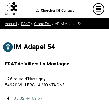
Veuillez
noter
Chercher
Contact
:
Ce
Accueil
»
ESAT
»
Grand-Est
»
AEIM Adapei 54
site
Web
comprend
un
AEIM Adapei 54
Accessibilité
système
d'accessibilité.
ESAT de Villers La Montagne
126 route d’Hussigny
54920 VILLERS LA MONTAGNE
Tél :
03 82 44 02 67